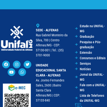
Estude na UNIFAL-
SEDE - ALFENAS
MG
Rua Gabriel Monteiro da
Graduação
Silva, 700 | Centro
Pesquisa e Pós-
Alfenas/MG - CEP:
graduação
37130-001 | Tel.: (35)
Extensão
3701-9000
Concursos e Editais
Serviços
UNIDADE
Notícias
EDUCACIONAL SANTA
Jornal da UNIFAL-
CLARA - ALFENAS
MG
Av. Jovino Fernandes
Fale com a UNIFAL-
Sales, 2600 | Bairro
MG
Santa Clara
Alfenas/MG | CEP:
Lista de Telefones
37133-840
da UNIFAL-MG