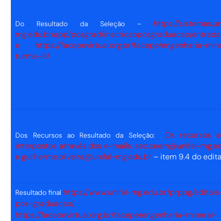
https://sistemas.un
Do Resultado da Seleção –
mg.edu.br/app/posgrad/inscricaoposgraduacao/entrada
e https://facepevirtual.org.br/facepe/engenharia-mine
turma-iii/
Os recursos s
Dos Recursos ao Resultado da Seleção:
interpostos através dos e-mails:
sec.ceem@unifal-mg.ed
e guilherme.oliveira@unifal-mg.edu.br
– item 9.4 do edita
https://www.unifal-mg.edu.br/prppg/editai
Resultado final
pos-graduacao/
https://facepevirtual.org.br/facepe/engenharia-mineral-