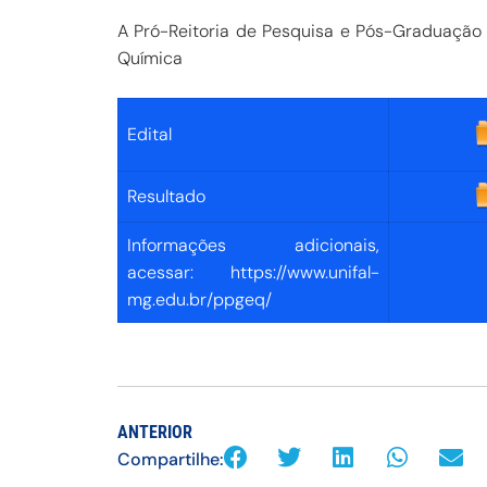
A Pró-Reitoria de Pesquisa e Pós-Graduação
Química
Edital
Resultado
Informações adicionais,
acessar: https://www.unifal-
mg.edu.br/ppgeq/
ANTERIOR
Compartilhe: