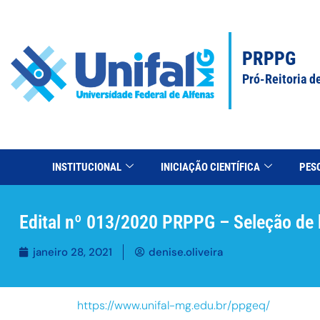
PRPPG
Pró-Reitoria d
INSTITUCIONAL
INICIAÇÃO CIENTÍFICA
PES
Edital nº 013/2020 PRPPG – Seleção de
janeiro 28, 2021
denise.oliveira
https://www.unifal-mg.edu.br/ppgeq/