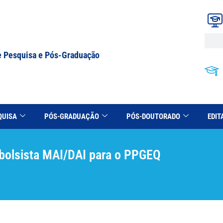
e Pesquisa e Pós-Graduação
QUISA
PÓS-GRADUAÇÃO
PÓS-DOUTORADO
EDIT
 bolsista MAI/DAI para o PPGEQ