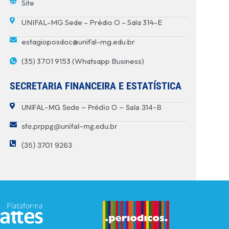
Site
UNIFAL-MG Sede – Prédio O – Sala 314-E
estagioposdoc@unifal-mg.edu.br
(35) 3701 9153 (Whatsapp Business)
SECRETARIA FINANCEIRA E ESTATÍSTICA
UNIFAL-MG Sede – Prédio O – Sala 314-B
sfe.prppg@unifal-mg.edu.br
(35) 3701 9263