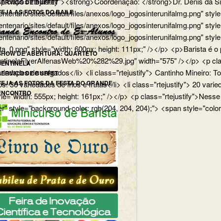
p> <p class="rtejustify"><strong>Coordenação: </strong>Dr. Dênis d
SERVIÇO DE BUFFET
VEJA AS FOTOS DO BAILE
edu.br/centenario/sites/default/files/anexos/logo_jogosinterunifa
.br/centenario/sites/default/files/anexos/logo_jogosinterunifalmg.p
u.br/centenario/sites/default/files/anexos/logo_jogosinterunifalmg.
rista_0.png" style="width: 600px; height: 111px;" /></p> <p>Barista
SHOW DE ABERTURA: QUARTETO
uartetoSentinelaFlyerAlfenasWeb%20%282%29.jpg" width="575" /></p>
SENTINELA
 variedades de salgados</li> <li class="rtejustify"> Cantinho Mineiro:
SERVIÇO DE BUFFET
VEJA AS FOTOS DA FESTA DO GRANDE
ios: 36 variedades de frios e frutas</li> <li class="rtejustify"> 20 v
ENCONTRO
jpg" style="width: 555px; height: 161px;" /></p> <p class="rteju
r" style="background-color: rgb(204, 204, 204);"> <span style="color: