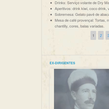
Drinks: Serviço volante de Dry Mar
Aperitivos: drink kiwi, coco drink,
Sobremesa: Gelato pavê de abacax
Mesa de café provençal: Tortas, m
chantilly, cores, balas variadas.
1
2
Páginas
EX-DIRIGENTES