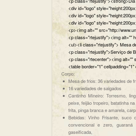
<p class="rtejustify"><strong>Di
<div id="logo" style="height:200
<div id="logo" style="height:200p
<div id="logo" style="height:200p
<p><img alt="" src="http://www.un
<p class="rtejustify"><img alt="
<ul><li class="rtejustify"> Mesa de
<p class="rtejustify">Serviço de B
<p class="rtecenter"><img alt=""
<table border="1" cellpadding="1"
Corpo:
Mesa de frios: 36 variedades de fr
16 variedades de salgados
Cantinho Mineiro: Torresmo, ling
peixe, feijão tropeiro, batatinha 
frita, pinga branca e amarela, carpa
Bebidas: Vinho Frisante, suco 
convencional e zero, guaraná A
gaseificada,