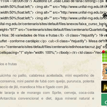
a 11/04 – 08:00h<br /> Auditório Dr. João Leão de faria</strong></
px;width:50%;float:left;"> <img alt="" src="http://www.unifal-mg.
x;width:50%;float:left;"> <img alt="" src="http://www.unifal-mg.edu
x;width:50%;float:left;"> <img alt="" src="http://www.unifal-mg.ed
ifal-mg.edu.br/centenario/sites/default/files/anexos/faixa_curso_ba
" height="977" src="/centenario/sites/default/files/centenario/Q
 frios: 36 variedades de frios e frutas</li> <li class="rtejustify"> 16
uffet - conforme cardápio:</p> <ul><li class="rtejustify"> Mesa de fr
 src="/centenario/sites/default/files/centenario/edinhosantacruz.
 cellspacing="1" style="width: 100%;"><tbody><tr><td class="rtecente
ios e frutas
uicinha no palito, calabresa acebolada, mini espetinho de
na conserva, mini pastel de fubá com queijo, pururuca, polenta
ccio de jiló, mandioca frita e fígado com jiló.
de laranja e de morango com Sprite, cerveja, coca-cola
ntarctica convencional e diet, água mineral natural e