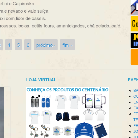
tini e Caipiroska
 vale nevado e vale suíça.
i com licor de cassis.
ousses, bolos, petits fours, amanteigados, chá gelado, café,
3
4
5
6
próximo ›
fim »
LOJA VIRTUAL
EVE
BA
CO
EN
EX
FE
T
FE
JO
JU