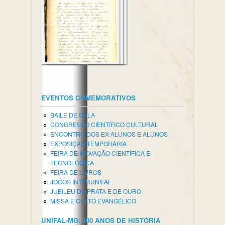
EVENTOS COMEMORATIVOS
BAILE DE GALA
CONGRESSO CIENTÍFICO CULTURAL
ENCONTRO DOS EX-ALUNOS E ALUNOS
EXPOSIÇÃO TEMPORÁRIA
FEIRA DE INOVAÇÃO CIENTÍFICA E
TECNOLÓGICA
FEIRA DE LIVROS
JOGOS INTERUNIFAL
JUBILEU DE PRATA E DE OURO
MISSA E CULTO EVANGÉLICO
UNIFAL-MG: 100 ANOS DE HISTÓRIA