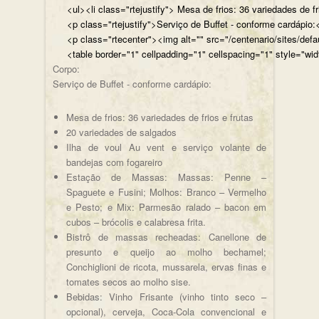
<ul><li class="rtejustify"> Mesa de frios: 36 variedades de fr
<p class="rtejustify">Serviço de Buffet - conforme cardápio:<
<p class="rtecenter"><img alt="" src="/centenario/sites/d
<table border="1" cellpadding="1" cellspacing="1" style="wid
Corpo:
Serviço de Buffet - conforme cardápio:
Mesa de frios: 36 variedades de frios e frutas
20 variedades de salgados
Ilha de voul Au vent e serviço volante de
bandejas com fogareiro
Estação de Massas: Massas: Penne –
Spaguete e Fusini; Molhos: Branco – Vermelho
e Pesto; e Mix: Parmesão ralado – bacon em
cubos – brócolis e calabresa frita.
Bistrô de massas recheadas: Canellone de
presunto e queijo ao molho bechamel;
Conchiglioni de ricota, mussarela, ervas finas e
tomates secos ao molho sise.
Bebidas: Vinho Frisante (vinho tinto seco –
opcional), cerveja, Coca-Cola convencional e