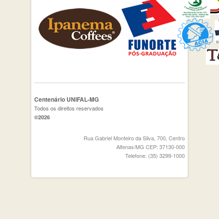
Centenário UNIFAL-MG
Todos os direitos reservados
©2026
Rua Gabriel Monteiro da Silva, 700, Centro
Alfenas/MG CEP: 37130-000
Telefone: (35) 3299-1000