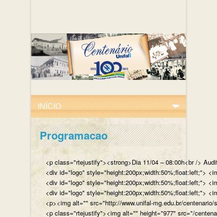
Programacao
<p class="rtejustify"><strong>Dia 11/04 – 08:00h<br /> Aud
<div id="logo" style="height:200px;width:50%;float:left;"
<div id="logo" style="height:200px;width:50%;float:left;"> 
<div id="logo" style="height:200px;width:50%;float:left;">
<p><img alt="" src="http://www.unifal-mg.edu.br/centenario/
<p class="rtejustify"><img alt="" height="977" src="/cent