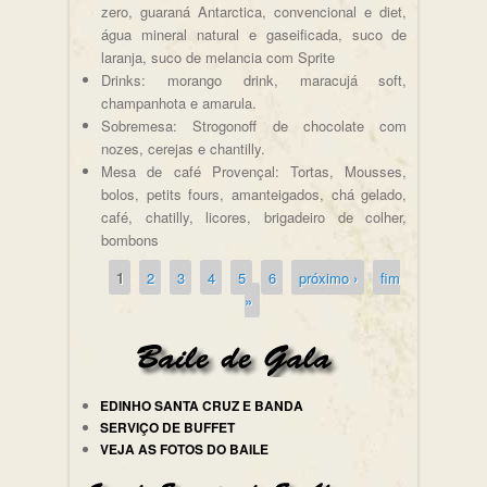
zero, guaraná Antarctica, convencional e diet,
água mineral natural e gaseificada, suco de
laranja, suco de melancia com Sprite
Drinks: morango drink, maracujá soft,
champanhota e amarula.
Sobremesa: Strogonoff de chocolate com
nozes, cerejas e chantilly.
Mesa de café Provençal: Tortas, Mousses,
bolos, petits fours, amanteigados, chá gelado,
café, chatilly, licores, brigadeiro de colher,
bombons
1
2
3
4
5
6
próximo ›
fim
Páginas
»
EDINHO SANTA CRUZ E BANDA
SERVIÇO DE BUFFET
VEJA AS FOTOS DO BAILE