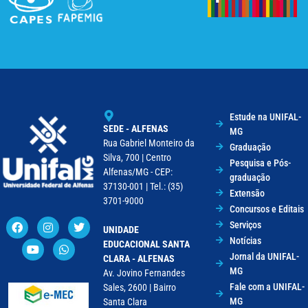
Estude na UNIFAL-
SEDE - ALFENAS
MG
Rua Gabriel Monteiro da
Graduação
Silva, 700 | Centro
Pesquisa e Pós-
Alfenas/MG - CEP:
graduação
37130-001 | Tel.: (35)
Extensão
3701-9000
Concursos e Editais
Serviços
UNIDADE
Notícias
EDUCACIONAL SANTA
Jornal da UNIFAL-
CLARA - ALFENAS
MG
Av. Jovino Fernandes
Fale com a UNIFAL-
Sales, 2600 | Bairro
MG
Santa Clara