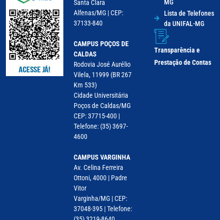
MG
Santa Clara
Alfenas/MG | CEP:
Lista de Telefones
37133-840
da UNIFAL-MG
CAMPUS POÇOS DE
Transparência e
CALDAS
Prestação de Contas
Rodovia José Aurélio
Vilela, 11999 (BR 267
Km 533)
Cidade Universitária
Poços de Caldas/MG
CEP: 37715-400 |
Telefone: (35) 3697-
4600
CAMPUS VARGINHA
Av. Celina Ferreira
Ottoni, 4000 | Padre
Vitor
Varginha/MG | CEP:
37048-395 | Telefone:
(35) 3219-8640