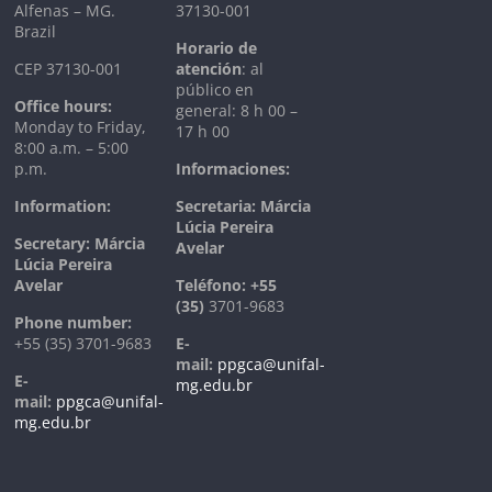
Alfenas – MG.
37130-001
Brazil
Horario de
CEP 37130-001
atención
: al
público en
Office hours:
general: 8 h 00 –
Monday to Friday,
17 h 00
8:00 a.m. – 5:00
p.m.
Informaciones:
Information:
Secretaria: Márcia
Lúcia Pereira
Secretary: Márcia
Avelar
Lúcia Pereira
Avelar
T
eléfono:
+55
(35)
3701-9683
Phone number:
+55 (35) 3701-9683
E-
mail:
ppgca@unifal-
E-
mg.edu.br
mail:
ppgca@unifal-
mg.edu.br