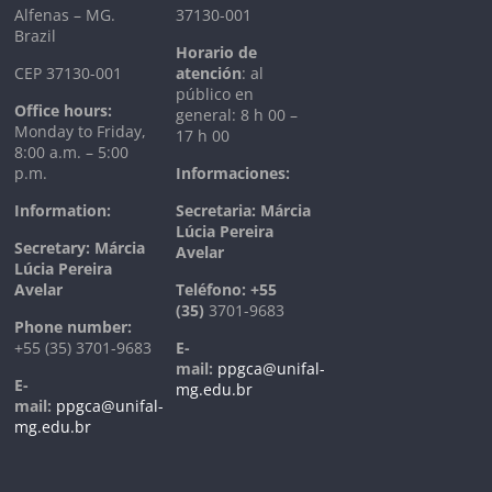
Alfenas – MG.
37130-001
Brazil
Horario de
CEP 37130-001
atención
: al
público en
Office hours:
general: 8 h 00 –
Monday to Friday,
17 h 00
8:00 a.m. – 5:00
p.m.
Informaciones:
Information:
Secretaria: Márcia
Lúcia Pereira
Secretary: Márcia
Avelar
Lúcia Pereira
Avelar
T
eléfono:
+55
(35)
3701-9683
Phone number:
+55 (35) 3701-9683
E-
mail:
ppgca@unifal-
E-
mg.edu.br
mail:
ppgca@unifal-
mg.edu.br