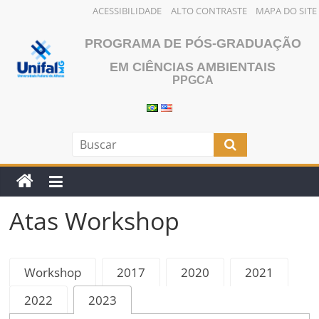
ACESSIBILIDADE
ALTO CONTRASTE
MAPA DO SITE
Pular
PROGRAMA DE PÓS-GRADUAÇÃO
para
o
EM CIÊNCIAS AMBIENTAIS
PPGCA
conteúdo
Atas Workshop
Workshop
2017
2020
2021
2022
2023