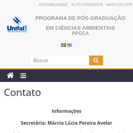
ACESSIBILIDADE
ALTO CONTRASTE
MAPA DO SITE
Pular
PROGRAMA DE PÓS-GRADUAÇÃO
para
o
EM CIÊNCIAS AMBIENTAIS
PPGCA
conteúdo
Contato
Informações
Secretária: Márcia Lúcia Pereira Avelar