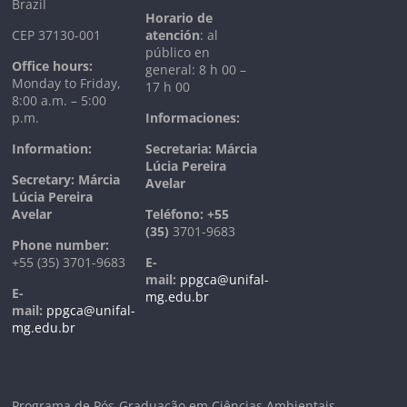
Brazil
Horario de
CEP 37130-001
atención
: al
público en
Office hours:
general: 8 h 00 –
Monday to Friday,
17 h 00
8:00 a.m. – 5:00
p.m.
Informaciones:
Information:
Secretaria: Márcia
Lúcia Pereira
Secretary: Márcia
Avelar
Lúcia Pereira
Avelar
T
eléfono:
+55
(35)
3701-9683
Phone number:
+55 (35) 3701-9683
E-
mail:
ppgca@unifal-
E-
mg.edu.br
mail:
ppgca@unifal-
mg.edu.br
Programa de Pós-Graduação em Ciências Ambientais