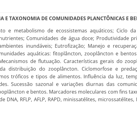
A E TAXONOMIA DE COMUNIDADES PLANCTÔNICAS E B
to e metabolismo de ecossistemas aquáticos; Ciclo da á
nutrientes; Comunidades de água doce; Produtividade pri
e ambientes inundáveis; Eutrofização; Manejo e recupera
nidades aquáticas: fitoplâncton, zooplâncton e bentos
 Mecanismos de flutuação. Características gerais do zoo
da distribuição do zooplâncton. Ciclomorfose e predaç
s tróficos e tipos de alimentos. Influência da luz, tem
es. Sucessão sazonal e variações diurnas das comunid
zooplâncton e bentos. Marcadores moleculares com fins ta
e DNA, RFLP, AFLP, RAPD, minissatélites, microssatélites, 