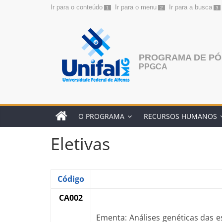
Ir para o conteúdo
Ir para o menu
Ir para a busca
1
2
3
Pular
para
o
conteúdo
PROGRAMA DE PÓ
PPGCA
O PROGRAMA
RECURSOS HUMANOS
Eletivas
Código
CA002
Ementa: Análises genéticas das e