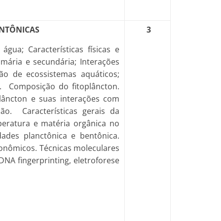
ENTÔNICAS
3
gua; Características físicas e
mária e secundária; Interações
ção de ecossistemas aquáticos;
. Composição do fitoplâncton.
plâncton e suas interações com
ão. Características gerais da
peratura e matéria orgânica no
ades planctônica e bentônica.
xonômicos. Técnicas moleculares
DNA fingerprinting, eletroforese