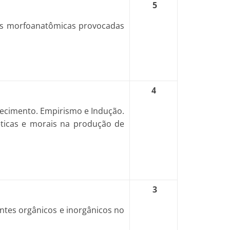
5
ões morfoanatômicas provocadas
4
hecimento. Empirismo e Indução.
éticas e morais na produção de
3
tes orgânicos e inorgânicos no