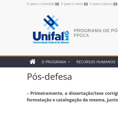
Ir para o conteúdo
Ir para o menu
Ir para a busca
1
2
3
Pular
para
o
conteúdo
PROGRAMA DE PÓ
PPGCA
O PROGRAMA
RECURSOS HUMANOS
Pós-defesa
– Primeiramente, a dissertação/tese corri
formatação e catalogação da mesma, junto 