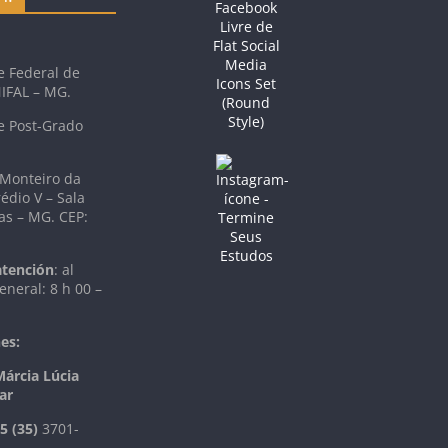
e Federal de
NIFAL – MG.
e Post-Grado
 Monteiro da
rédio V – Sala
as – MG. CEP:
atención
: al
eneral: 8 h 00 –
es:
Márcia Lúcia
ar
5 (35)
3701-