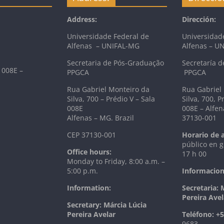
Address:
Dirección:
Universidade Federal de
Universidad
Alfenas – UNIFAL-MG
Alfenas – U
Secretaria de Pós-Graduação
Secretaría d
 008E –
PPGCA
PPGCA
Rua Gabriel Monteiro da
Rua Gabriel
Silva, 700 – Prédio V – Sala
Silva, 700, P
008E
008E – Alfen
Alfenas – MG. Brazil
37130-001
CEP 37130-001
Horario de 
público en g
Office hours:
17 h 00
Monday to Friday, 8:00 a.m. –
5:00 p.m.
Informacion
Information:
Secretaria: 
Pereira Avel
Secretary: Márcia Lúcia
Pereira Avelar
T
eléfono:
+5
9683