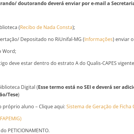
strando/ doutorando deverá enviar por e-mail a Secretar
lioteca (
Recibo de Nada Consta
);
ssertação/ Depositado no RiUnifal-MG (
Informações
) enviar o
o Word;
igo deve estar dentro do estrato A do Qualis-CAPES vigente
lioteca Digital (
Esse termo está no SEI e deverá ser adi
ção/Tese
)
 próprio aluno – Clique aqui:
Sistema de Geração de Ficha 
s FAPEMIG)
vés do PETICIONAMENTO.