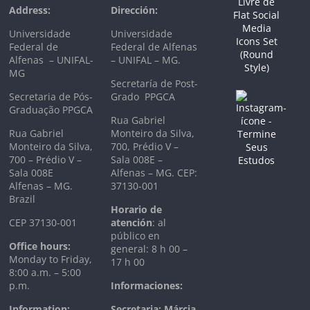
Address:
Dirección:
Universidade
Universidade
Federal de
Federal de Alfenas
Alfenas – UNIFAL-
– UNIFAL – MG.
MG
Secretaría de Post-
Secretaria de Pós-
Grado PPGCA
Graduação PPGCA
Rua Gabriel
Rua Gabriel
Monteiro da Silva,
Monteiro da Silva,
700, Prédio V –
700 – Prédio V –
Sala 008E –
Sala 008E
Alfenas – MG. CEP:
Alfenas – MG.
37130-001
Brazil
Horario de
CEP 37130-001
atención
: al
público en
Office hours:
general: 8 h 00 –
Monday to Friday,
17 h 00
8:00 a.m. – 5:00
p.m.
Informaciones:
Information:
Secretaria: Márcia