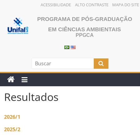
ACESSIBILIDADE
ALTO CONTRASTE
MAPA DO SITE
Pular
PROGRAMA DE PÓS-GRADUAÇÃO
para
o
EM CIÊNCIAS AMBIENTAIS
PPGCA
conteúdo
Resultados
2026/1
2025/2