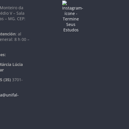
 Monteiro da
rédio V – Sala
as – MG. CEP:
atención
: al
eneral: 8 h 00 –
es:
Márcia Lúcia
ar
5 (35)
3701-
a@unifal-