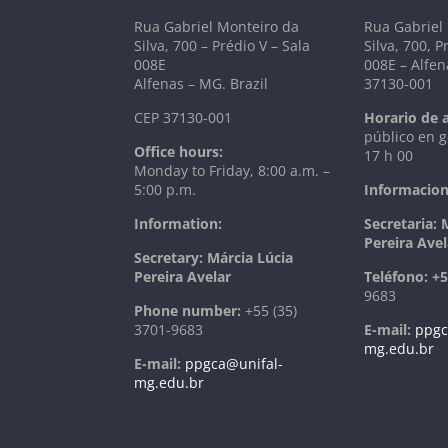
Rua Gabriel Monteiro da
Rua Gabriel
Silva, 700 – Prédio V – Sala
Silva, 700, P
008E
008E – Alfen
Alfenas – MG. Brazil
37130-001
CEP 37130-001
Horario de 
público en g
Office hours:
17 h 00
Monday to Friday, 8:00 a.m. –
5:00 p.m.
Informacion
Information:
Secretaria: 
Pereira Avel
Secretary: Márcia Lúcia
Pereira Avelar
T
eléfono:
+5
9683
Phone number:
+55 (35)
3701-9683
E-mail:
ppgc
mg.edu.br
E-mail:
ppgca@unifal-
mg.edu.br