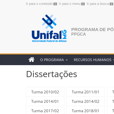
Ir para o conteúdo
Ir para o menu
Ir para a busca
1
2
3
Pular
para
o
conteúdo
PROGRAMA DE PÓ
PPGCA
O PROGRAMA
RECURSOS HUMANOS
Dissertações
Turma 2010/02
Turma 2011/01
Turma 2014/01
Turma 2014/02
Turma 2017/02
Turma 2018/01