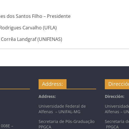
es dos Santos Filho – Presidente
ues Carvalho (UFLA)
 Landgraf (UNIFENAS)
Address:
Direcció
Address:
Dirección:
Universidade Federal de
Universidad
Alfenas – UNIFAL-MG
Alfenas – U
Secretaria de Pós-Graduação
Secretaría d
 008E –
PPGCA
PPGCA