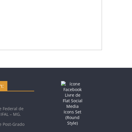
n:
e Federal de
NIFAL – MG.
e Post-Grado