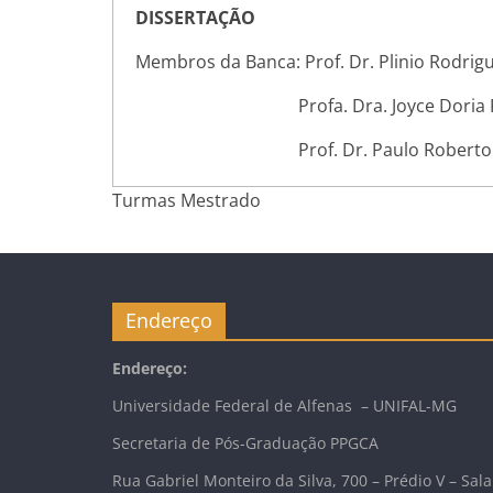
DISSERTAÇÃO
Membros da Banca: Prof. Dr. Plinio Rodrigu
Profa. Dra. Joyce Doria Rodrig
Prof. Dr. Paulo Roberto Corrêa
Turmas Mestrado
Endereço
Endereço:
Universidade Federal de Alfenas – UNIFAL-MG
Secretaria de Pós-Graduação PPGCA
Rua Gabriel Monteiro da Silva, 700 – Prédio V – Sala