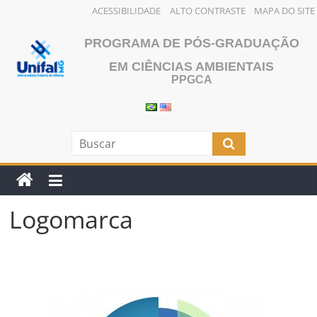
ACESSIBILIDADE
ALTO CONTRASTE
MAPA DO SITE
Pular
PROGRAMA DE PÓS-GRADUAÇÃO
para
o
EM CIÊNCIAS AMBIENTAIS
PPGCA
conteúdo
Logomarca