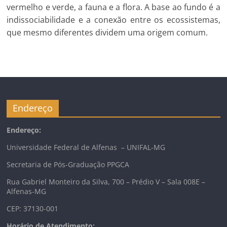
vermelho e verde, a fauna e a flora. A base ao fundo é a
indissociabilidade e a conexão entre os ecossistemas,
que mesmo diferentes dividem uma origem comum.
Endereço
Endereço:
Universidade Federal de Alfenas – UNIFAL-MG
Secretaria de Pós-Graduação PPGCA
Rua Gabriel Monteiro da Silva, 700 – Prédio V – Sala 008E –
Alfenas-MG
CEP: 37130-001
Horário de Atendimento: