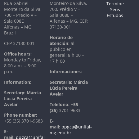
Rua Gabriel
Monteiro da Silva,
Monteiro da Silva,
700, Prédio V –
700 – Prédio V –
Sala 008E –
Sala 008E
Alfenas – MG. CEP:
Alfenas – MG.
37130-001
Brazil
Horario de
CEP 37130-001
atención
: al
público en
Office hours:
general: 8 h 00 –
Monday to Friday,
17 h 00
8:00 a.m. – 5:00
p.m.
Informaciones:
Information:
Secretaria: Márcia
Lúcia Pereira
Secretary: Márcia
Avelar
Lúcia Pereira
Avelar
T
eléfono:
+55
(35)
3701-9683
Phone number:
+55 (35) 3701-9683
E-
mail:
ppgca@unifal-
E-
mg.edu.br
mail:
ppgca@unifal-