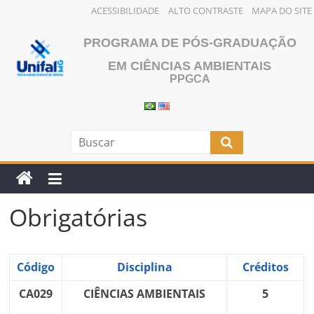
ACESSIBILIDADE
ALTO CONTRASTE
MAPA DO SITE
Pular
PROGRAMA DE PÓS-GRADUAÇÃO
para
o
EM CIÊNCIAS AMBIENTAIS
PPGCA
conteúdo
Obrigatórias
Código
Disciplina
Créditos
CA029
CIÊNCIAS AMBIENTAIS
5