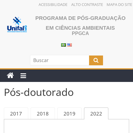
ACESSIBILIDADE
ALTO CONTRASTE
MAPA DO SITE
Pular
PROGRAMA DE PÓS-GRADUAÇÃO
para
o
EM CIÊNCIAS AMBIENTAIS
PPGCA
conteúdo
Pós-doutorado
2017
2018
2019
2022