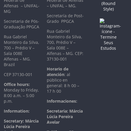
Federal de
Federal de Alfenas
Alfenas – UNIFAL-
– UNIFAL – MG.
MG
Secretaría de Post-
Secretaria de Pós-
Grado PPGCA
Graduação PPGCA
Rua Gabriel
Rua Gabriel
Monteiro da Silva,
Monteiro da Silva,
700, Prédio V –
700 – Prédio V –
Sala 008E –
Sala 008E
Alfenas – MG. CEP:
Alfenas – MG.
37130-001
Brazil
Horario de
CEP 37130-001
atención
: al
público en
Office hours:
general: 8 h 00 –
Monday to Friday,
17 h 00
8:00 a.m. – 5:00
p.m.
Informaciones:
Information:
Secretaria: Márcia
Lúcia Pereira
Secretary: Márcia
Avelar
Lúcia Pereira