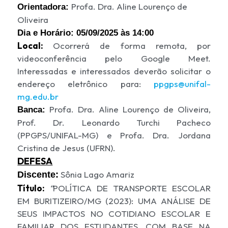
Profa. Dra. Aline Lourenço de
Orientadora:
Oliveira
Dia e Horário:
05/09/2025 às 14:00
Local:
Ocorrerá de forma remota, por
videoconferência pelo Google Meet.
Interessadas e interessados deverão solicitar o
endereço eletrônico para:
ppgps
@unifal-
mg.edu.br
Profa. Dra. Aline Lourenço de Oliveira,
Banca:
Prof. Dr. Leonardo Turchi Pacheco
(
PPGPS
/UNIFAL-MG) e Profa. Dra. Jordana
Cristina de Jesus (UFRN).
DEFESA
Sônia Lago Amariz
Discente:
Título:
“
POLÍTICA DE TRANSPORTE ESCOLAR
EM BURITIZEIRO/MG (2023): UMA ANÁLISE DE
SEUS IMPACTOS NO COTIDIANO ESCOLAR E
FAMILIAR DOS ESTUDANTES, COM BASE NA