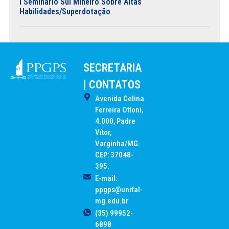
I Seminário Sul Mineiro Sobre Altas
Habilidades/Superdotação
SECRETARIA
| CONTATOS
Avenida Celina
Ferreira Ottoni,
4.000, Padre
Vítor,
Varginha/MG.
CEP: 37048-
395.
E-mail:
ppgps@unifal-
mg.edu.br
(35) 99952-
6898