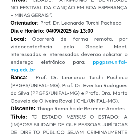
NO FESTIVAL DA CANÇÃO EM BOA ESPERANÇA
– MINAS GERAIS
”.
Prof. Dr. Leonardo Turchi Pacheco
Orientador:
Dia e Horário:
04/09/2025 às 13:00
Local:
Ocorrerá de forma remota, por
videoconferência pelo Google Meet.
Interessadas e interessados deverão solicitar o
endereço eletrônico para:
ppgps
@unifal-
mg.edu.br
Prof. Dr. Leonardo Turchi Pacheco
Banca:
(
PPGPS
/UNIFAL-MG), Prof. Dr. Everton Rodrigues
da Silva (PPGPS/UNIFAL-MG) e Profa. Dra. Marta
Gouveia de Oliveira Rovai (ICHL/UNIFAL-MG).
Thiago Ramalho de Rezende Arantes
Discente:
Título:
“
O ESTADO
VERSUS
O ESTADO: A
(IM)POSSIBILIDADE DE QUE PESSOAS JURÍDICAS
DE DIREITO PÚBLICO SEJAM CRIMINALMENTE