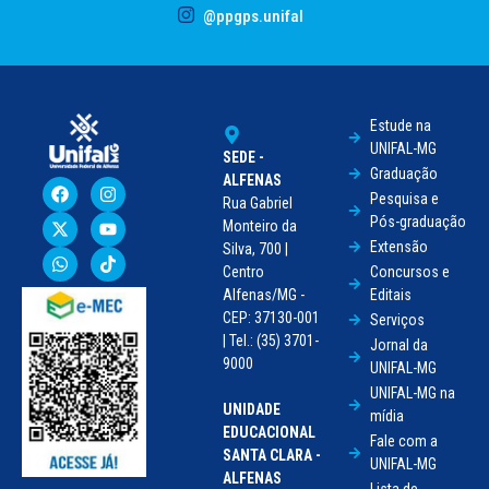
@ppgps.unifal
Estude na
UNIFAL-MG
SEDE -
Graduação
ALFENAS
Pesquisa e
Rua Gabriel
Pós-graduação
Monteiro da
Extensão
Silva, 700 |
Centro
Concursos e
Alfenas/MG -
Editais
CEP: 37130-001
Serviços
| Tel.: (35) 3701-
Jornal da
9000
UNIFAL-MG
UNIFAL-MG na
UNIDADE
mídia
EDUCACIONAL
Fale com a
SANTA CLARA -
UNIFAL-MG
ALFENAS
Lista de