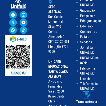
UNIFAL-MG
SEDE -
Graduação
ALFENAS
Pesquisa e
Rua Gabriel
Pós-graduação
Monteiro da
Extensão
Silva, 700 |
Centro
Concursos e
Alfenas/MG -
Editais
CEP: 37130-001
Serviços
| Tel.: (35) 3701-
Jornal da
9000
UNIFAL-MG
UNIFAL-MG na
UNIDADE
mídia
EDUCACIONAL
Fale com a
SANTA CLARA -
UNIFAL-MG
ALFENAS
Lista de
Av. Jovino
Telefones da
Fernandes
UNIFAL-MG
Sales, 2600 |
Bairro Santa
Clara
Transparência