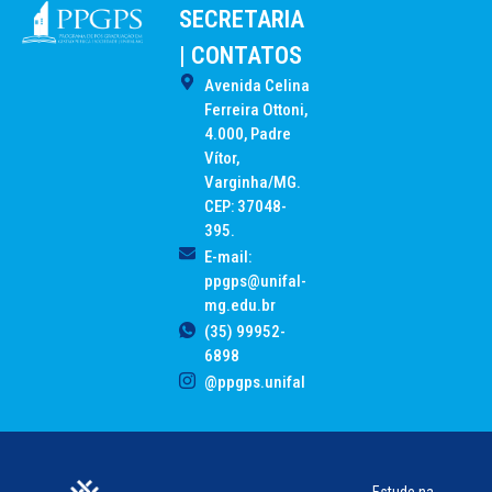
SECRETARIA
| CONTATOS
Avenida Celina
Ferreira Ottoni,
4.000, Padre
Vítor,
Varginha/MG.
CEP: 37048-
395.
E-mail:
ppgps@unifal-
mg.edu.br
(35) 99952-
6898
@ppgps.unifal
Estude na