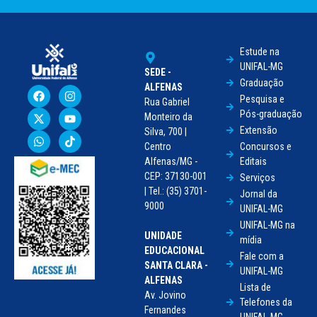
Estude na
UNIFAL-MG
SEDE -
Graduação
ALFENAS
Pesquisa e
Rua Gabriel
Pós-graduação
Monteiro da
Extensão
Silva, 700 |
Centro
Concursos e
Alfenas/MG -
Editais
CEP: 37130-001
Serviços
| Tel.: (35) 3701-
Jornal da
9000
UNIFAL-MG
UNIFAL-MG na
UNIDADE
mídia
EDUCACIONAL
Fale com a
SANTA CLARA -
UNIFAL-MG
ALFENAS
Lista de
Av. Jovino
Telefones da
Fernandes
UNIFAL-MG