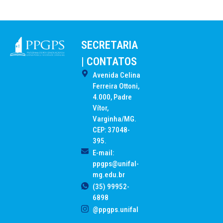
SECRETARIA
| CONTATOS
Avenida Celina
Ferreira Ottoni,
4.000, Padre
Vítor,
Varginha/MG.
CEP: 37048-
395.
E-mail:
ppgps@unifal-
mg.edu.br
(35) 99952-
6898
@ppgps.unifal