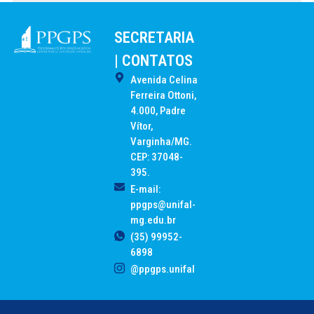
SECRETARIA
| CONTATOS
Avenida Celina
Ferreira Ottoni,
4.000, Padre
Vítor,
Varginha/MG.
CEP: 37048-
395.
E-mail:
ppgps@unifal-
mg.edu.br
(35) 99952-
6898
@ppgps.unifal