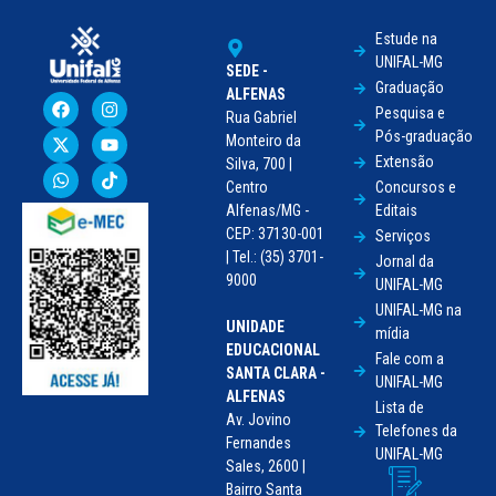
Estude na
UNIFAL-MG
SEDE -
Graduação
ALFENAS
Pesquisa e
Rua Gabriel
Pós-graduação
Monteiro da
Extensão
Silva, 700 |
Centro
Concursos e
Alfenas/MG -
Editais
CEP: 37130-001
Serviços
| Tel.: (35) 3701-
Jornal da
9000
UNIFAL-MG
UNIFAL-MG na
UNIDADE
mídia
EDUCACIONAL
Fale com a
SANTA CLARA -
UNIFAL-MG
ALFENAS
Lista de
Av. Jovino
Telefones da
Fernandes
UNIFAL-MG
Sales, 2600 |
Bairro Santa