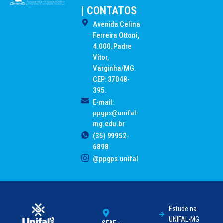
| CONTATOS
Avenida Celina
Ferreira Ottoni,
4.000, Padre
Vítor,
Varginha/MG.
CEP: 37048-
395.
E-mail:
ppgps@unifal-
mg.edu.br
(35) 99952-
6898
@ppgps.unifal
Estude na
UNIFAL-MG
SEDE -