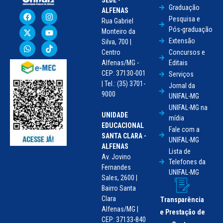
Graduação
ALFENAS
Pesquisa e
Rua Gabriel
Pós-graduação
Monteiro da
Extensão
Silva, 700 |
Centro
Concursos e
Alfenas/MG -
Editais
CEP: 37130-001
Serviços
| Tel.: (35) 3701-
Jornal da
9000
UNIFAL-MG
UNIFAL-MG na
UNIDADE
mídia
EDUCACIONAL
Fale com a
SANTA CLARA -
UNIFAL-MG
ALFENAS
Lista de
Av. Jovino
Telefones da
Fernandes
UNIFAL-MG
Sales, 2600 |
Bairro Santa
Clara
Transparência
Alfenas/MG |
e Prestação de
CEP: 37133-840