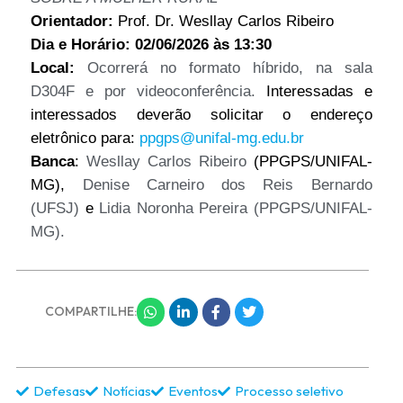
Orientador:
Prof. Dr. Wesllay Carlos Ribeiro
Dia e Horário: 02/06/2026 às 13:30
Local:
Ocorrerá no formato híbrido, na sala
D304F e por videoconferência.
Interessadas e
interessados deverão solicitar o endereço
eletrônico para:
ppgps
@unifal-mg.edu.br
Banca
:
Wesllay Carlos Ribeiro
(
PPGPS
/UNIFAL-
MG),
Denise Carneiro dos Reis Bernardo
(UFSJ)
e
Lidia Noronha Pereira (
PPGPS
/UNIFAL-
MG).
COMPARTILHE:
Defesas
Notícias
Eventos
Processo seletivo