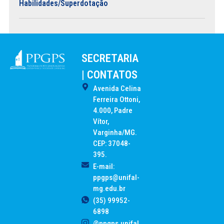
Habilidades/Superdotação
SECRETARIA
| CONTATOS
Avenida Celina
Ferreira Ottoni,
4.000, Padre
Vítor,
Varginha/MG.
CEP: 37048-
395.
E-mail:
ppgps@unifal-
mg.edu.br
(35) 99952-
6898
@ppgps.unifal