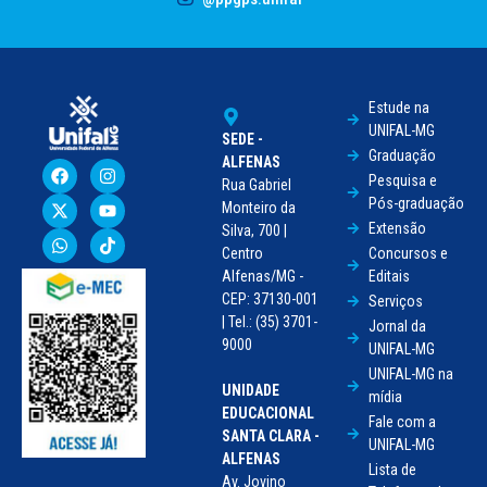
Estude na
UNIFAL-MG
SEDE -
Graduação
ALFENAS
Pesquisa e
Rua Gabriel
Pós-graduação
Monteiro da
Extensão
Silva, 700 |
Centro
Concursos e
Alfenas/MG -
Editais
CEP: 37130-001
Serviços
| Tel.: (35) 3701-
Jornal da
9000
UNIFAL-MG
UNIFAL-MG na
UNIDADE
mídia
EDUCACIONAL
Fale com a
SANTA CLARA -
UNIFAL-MG
ALFENAS
Lista de
Av. Jovino