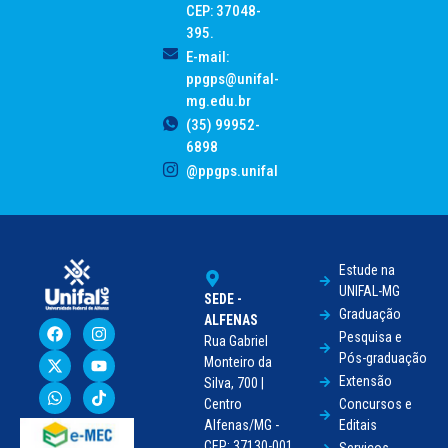
CEP: 37048-
395.
E-mail:
ppgps@unifal-
mg.edu.br
(35) 99952-
6898
@ppgps.unifal
Estude na
UNIFAL-MG
SEDE -
Graduação
ALFENAS
Pesquisa e
Rua Gabriel
Pós-graduação
Monteiro da
Extensão
Silva, 700 |
Centro
Concursos e
Alfenas/MG -
Editais
CEP: 37130-001