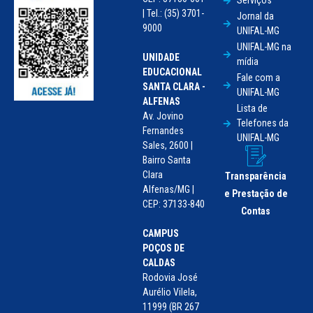
Serviços
| Tel.: (35) 3701-
Jornal da
9000
UNIFAL-MG
UNIFAL-MG na
UNIDADE
mídia
EDUCACIONAL
Fale com a
SANTA CLARA -
UNIFAL-MG
ALFENAS
Lista de
Av. Jovino
Telefones da
Fernandes
UNIFAL-MG
Sales, 2600 |
Bairro Santa
Clara
Transparência
Alfenas/MG |
e Prestação de
CEP: 37133-840
Contas
CAMPUS
POÇOS DE
CALDAS
Rodovia José
Aurélio Vilela,
11999 (BR 267