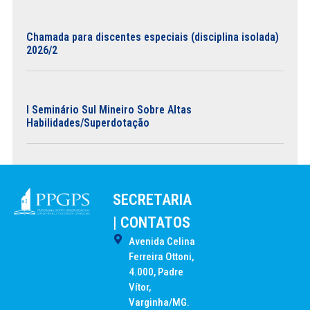
Chamada para discentes especiais (disciplina isolada)
2026/2
I Seminário Sul Mineiro Sobre Altas
Habilidades/Superdotação
SECRETARIA
| CONTATOS
Avenida Celina
Ferreira Ottoni,
4.000, Padre
Vítor,
Varginha/MG.