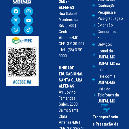
SEDE -
Graduação
ALFENAS
Pesquisa e
Rua Gabriel
Pós-graduação
Monteiro da
Extensão
Silva, 700 |
Centro
Concursos e
Alfenas/MG -
Editais
CEP: 37130-001
Serviços
| Tel.: (35) 3701-
Jornal da
9000
UNIFAL-MG
UNIFAL-MG na
UNIDADE
mídia
EDUCACIONAL
Fale com a
SANTA CLARA -
UNIFAL-MG
ALFENAS
Lista de
Av. Jovino
Telefones da
Fernandes
UNIFAL-MG
Sales, 2600 |
Bairro Santa
Clara
Transparência
Alfenas/MG |
e Prestação de
CEP: 37133-840