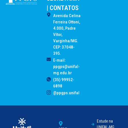
| CONTATOS
Avenida Celina
Ferreira Ottoni,
4.000, Padre
Vítor,
Varginha/MG.
CEP: 37048-
395.
E-mail:
ppgps@unifal-
mg.edu.br
(35) 99952-
6898
@ppgps.unifal
Estude na
UNIFAL-MG