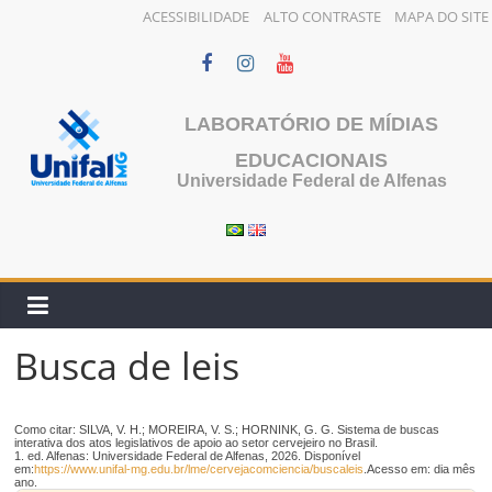
ACESSIBILIDADE
ALTO CONTRASTE
MAPA DO SITE
Pular
para
o
LABORATÓRIO DE MÍDIAS
conteúdo
EDUCACIONAIS
Universidade Federal de Alfenas
Busca de leis
Como citar: SILVA, V. H.; MOREIRA, V. S.; HORNINK, G. G. Sistema de buscas
interativa dos atos legislativos de apoio ao setor cervejeiro no Brasil.
1. ed. Alfenas: Universidade Federal de Alfenas, 2026. Disponível
em:
https://www.unifal-mg.edu.br/lme/cervejacomciencia/buscaleis
.Acesso em: dia mês
ano.