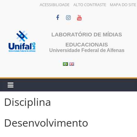
ACESSIBILIDADE
ALTO CONTRASTE
MAPA DO SITE
Pular
para
o
LABORATÓRIO DE MÍDIAS
conteúdo
EDUCACIONAIS
Universidade Federal de Alfenas
Disciplina
Desenvolvimento