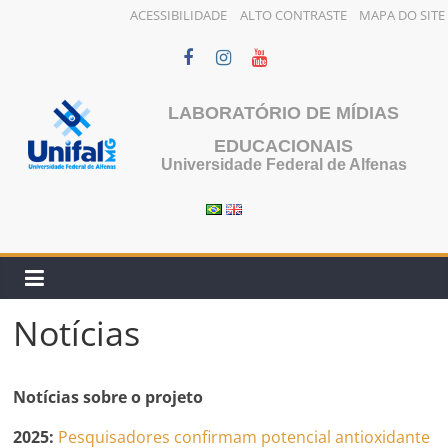
ACESSIBILIDADE
ALTO CONTRASTE
MAPA DO SITE
Pular
para
o
LABORATÓRIO DE MÍDIAS
conteúdo
EDUCACIONAIS
Universidade Federal de Alfenas
Notícias
Notícias sobre o projeto
2025:
Pesquisadores confirmam potencial antioxidante