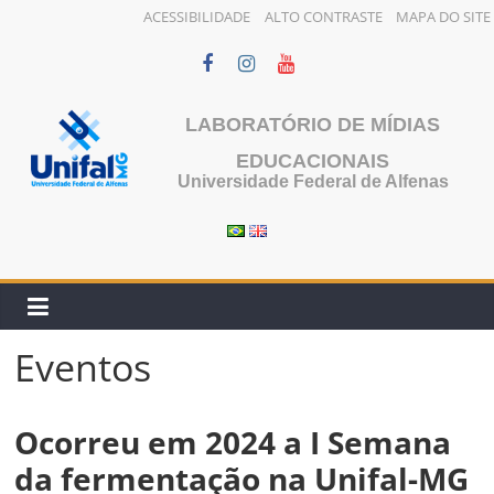
ACESSIBILIDADE
ALTO CONTRASTE
MAPA DO SITE
Pular
para
o
LABORATÓRIO DE MÍDIAS
conteúdo
EDUCACIONAIS
Universidade Federal de Alfenas
Eventos
Ocorreu em 2024 a I Semana
da fermentação na Unifal-MG