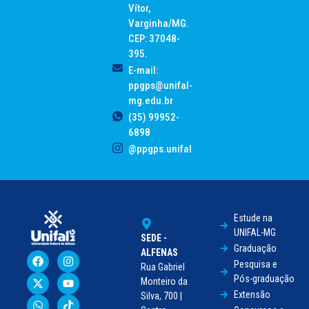
Vítor,
Varginha/MG.
CEP: 37048-
395.
E-mail:
ppgps@unifal-
mg.edu.br
(35) 99952-
6898
@ppgps.unifal
Estude na
UNIFAL-MG
SEDE -
Graduação
ALFENAS
Pesquisa e
Rua Gabriel
Pós-graduação
Monteiro da
Extensão
Silva, 700 |