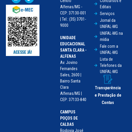
Centro
Concursos e
Alfenas/MG -
Editais
CEP: 37130-001
Serviços
| Tel.: (35) 3701-
Jornal da
9000
UNIFAL-MG
UNIFAL-MG na
UNIDADE
mídia
EDUCACIONAL
Fale com a
SANTA CLARA -
UNIFAL-MG
ALFENAS
Lista de
Av. Jovino
Telefones da
Fernandes
UNIFAL-MG
Sales, 2600 |
Bairro Santa
Clara
Transparência
Alfenas/MG |
e Prestação de
CEP: 37133-840
Contas
CAMPUS
POÇOS DE
CALDAS
Rodovia José