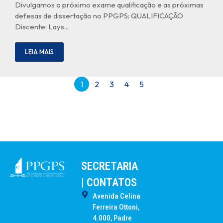
Divulgamos o próximo exame qualificação e as próximas
defesas de dissertação no PPGPS: QUALIFICAÇÃO
Discente: Lays...
LEIA MAIS
1
2
3
4
5
SECRETARIA
| CONTATOS
Avenida Celina
Ferreira Ottoni,
4.000, Padre