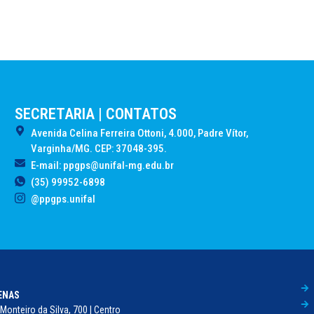
SECRETARIA | CONTATOS
Avenida Celina Ferreira Ottoni, 4.000, Padre Vítor,
Varginha/MG. CEP: 37048-395.
E-mail: ppgps@unifal-mg.edu.br
(35) 99952-6898
@ppgps.unifal
FENAS
Monteiro da Silva, 700 | Centro