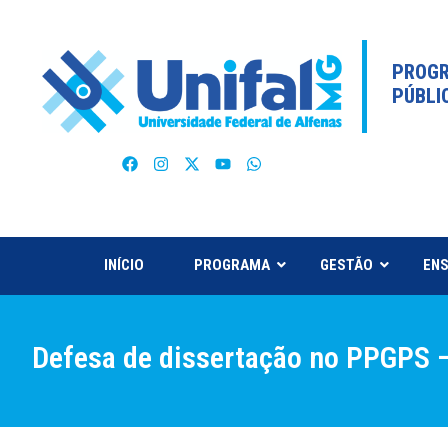
PROGR
PÚBLI
INÍCIO
PROGRAMA
GESTÃO
ENS
Defesa de dissertação no PPGPS –