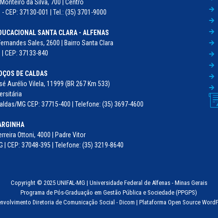
Monteiro da Silva, 700 | Centro
- CEP: 37130-001 | Tel.: (35) 3701-9000
DUCACIONAL SANTA CLARA - ALFENAS
Fernandes Sales, 2600 | Bairro Santa Clara
 | CEP: 37133-840
OÇOS DE CALDAS
é Aurélio Vilela, 11999 (BR 267 Km 533)
ersitária
ldas/MG CEP: 37715-400 | Telefone: (35) 3697-4600
ARGINHA
erreira Ottoni, 4000 | Padre Vitor
 | CEP: 37048-395 | Telefone: (35) 3219-8640
Copyright © 2025 UNIFAL-MG | Universidade Federal de Alfenas - Minas Gerais
Programa de Pós-Graduação em Gestão Pública e Sociedade (PPGPS)
nvolvimento Diretoria de Comunicação Social - Dicom | Plataforma Open Source Word