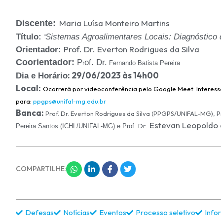
Maria Luísa Monteiro Martins
Discente:
Título:
Sistemas Agroalimentares Locais: Diagnóstico d
“
Prof. Dr. Everton Rodrigues da Silva
Orientador:
Coorientador:
P
of. Dr.
r
Fernando Batista Pereira
:
29/06/2023 às 14h00
Dia e Horário
Local:
Ocorrerá por videoconferência pelo Google Meet. Interessa
para:
ppgps@unifal-mg.edu.br
Banca:
Prof. Dr. Everton Rodrigues da Silva (PPGPS/UNIFAL-MG),
P
Estevan Leopoldo 
Dr
Pereira Santos
(ICHL/UNIFAL-MG) e Prof.
.
COMPARTILHE:
Defesas
Notícias
Eventos
Processo seletivo
Info