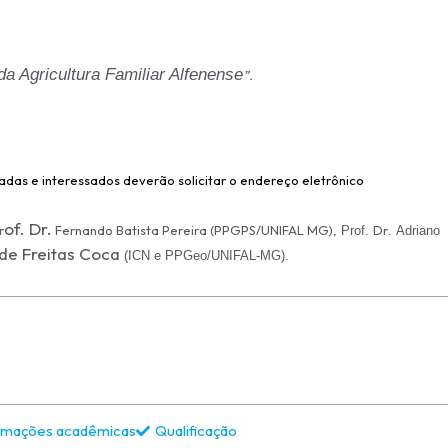
a Agricultura Familiar Alfenense
”.
das e interessados deverão solicitar o endereço eletrônico
of. Dr.
r
Fernando Batista Pereira
(PPGPS/UNIFAL MG),
Dr
Prof.
.
Adriano
de Freitas Coca
(ICN e PPGeo/UNIFAL-MG).
rmações acadêmicas
Qualificação