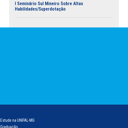
I Seminário Sul Mineiro Sobre Altas
Habilidades/Superdotação
Estude na UNIFAL-MG
Graduação