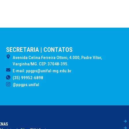
SECRETARIA | CONTATOS
Avenida Celina Ferreira Ottoni, 4.000, Padre Vítor,
Varginha/MG. CEP: 37048-395.
E-mail: ppgps@unifal-mg.edu.br
(35) 99952-6898
@ppgps.unifal
FENAS