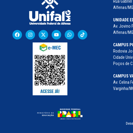
Rua Gabriel 
Alfenas/MG 
UNIDADE E
Av. Jovino 
Alfenas/MG
CAMPUS P
Rodovia Jos
Cidade Univ
Poços de Ca
CAMPUS V
Av. Celina F
Varginha/MG
Dese