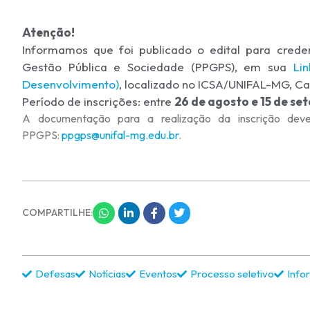
Atenção!
Informamos que foi publicado o edital para cre
Gestão Pública e Sociedade (PPGPS), em sua
Li
Desenvolvimento)
, localizado no ICSA/UNIFAL-MG, C
Período de inscrições: entre
26 de agosto e 15 de se
A documentação para a realização da inscrição dever
PPGPS:
ppgps@unifal-mg.edu.br
.
COMPARTILHE:
Defesas
Notícias
Eventos
Processo seletivo
Info