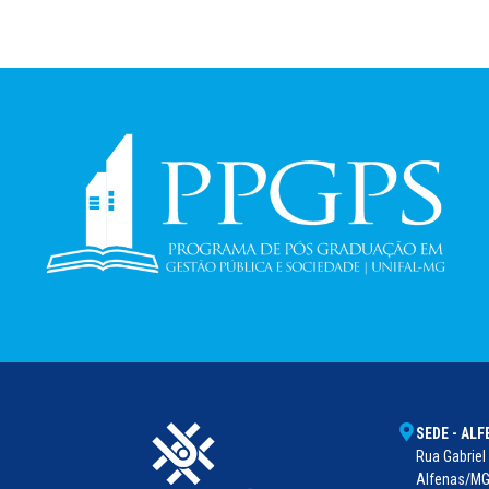
SEDE - AL
Rua Gabriel 
Alfenas/MG 