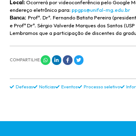
Local:
Ocorrerá por videoconferência pelo Google Mee
endereço eletrônico para:
ppgps@unifal-mg.edu.br
Profª. Drª. Fernando Batista Pereira (preside
Banca:
e Profª Drª. Sérgio Valverde Marques dos Santos (US
Lembramos que a participação de discentes da gradu
COMPARTILHE:
Defesas
Notícias
Eventos
Processo seletivo
Info