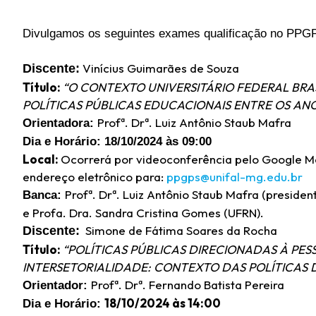
Divulgamos os seguintes exames qualificação
no PPG
Vinícius Guimarães de Souza
Discente:
Título:
“O CONTEXTO UNIVERSITÁRIO FEDERAL BRA
POLÍTICAS PÚBLICAS EDUCACIONAIS ENTRE OS ANOS
Profª. Drª. Luiz Antônio Staub Mafra
Orientadora:
Dia e Horário:
18/10/2024 às 09:00
Local:
Ocorrerá por videoconferência pelo Google Mee
endereço eletrônico para:
ppgps@unifal-mg.edu.br
Profª. Drª. Luiz Antônio Staub Mafra (preside
Banca:
e Profa. Dra. Sandra Cristina Gomes (UFRN).
Simone de Fátima Soares da Rocha
Discente:
Título:
“POLÍTICAS PÚBLICAS DIRECIONADAS À PES
INTERSETORIALIDADE: CONTEXTO DAS POLÍTICAS D
Profª. Drª. Fernando Batista Pereira
Orientador:
18/10/2024 às 14:00
Dia e Horário: