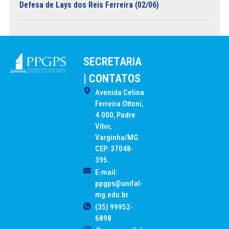
Defesa de Lays dos Reis Ferreira (02/06)
SECRETARIA
| CONTATOS
Avenida Celina
Ferreira Ottoni,
4.000, Padre
Vítor,
Varginha/MG.
CEP: 37048-
395.
E-mail:
ppgps@unifal-
mg.edu.br
(35) 99952-
6898