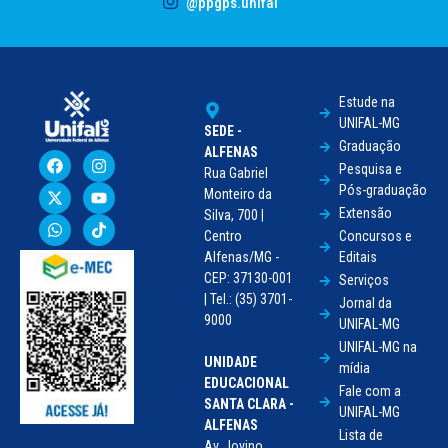
@ppgps.unifal
Estude na
UNIFAL-MG
SEDE -
Graduação
ALFENAS
Pesquisa e
Rua Gabriel
Pós-graduação
Monteiro da
Extensão
Silva, 700 |
Centro
Concursos e
Alfenas/MG -
Editais
CEP: 37130-001
Serviços
| Tel.: (35) 3701-
Jornal da
9000
UNIFAL-MG
UNIFAL-MG na
UNIDADE
mídia
EDUCACIONAL
Fale com a
SANTA CLARA -
UNIFAL-MG
ALFENAS
Lista de
Av. Jovino