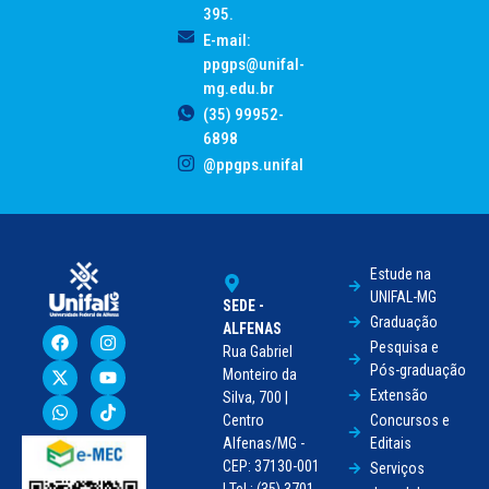
395.
E-mail:
ppgps@unifal-
mg.edu.br
(35) 99952-
6898
@ppgps.unifal
Estude na
UNIFAL-MG
SEDE -
Graduação
ALFENAS
Pesquisa e
Rua Gabriel
Pós-graduação
Monteiro da
Extensão
Silva, 700 |
Centro
Concursos e
Alfenas/MG -
Editais
CEP: 37130-001
Serviços
| Tel.: (35) 3701-