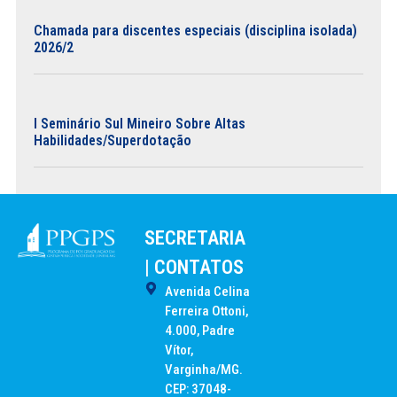
Chamada para discentes especiais (disciplina isolada)
2026/2
I Seminário Sul Mineiro Sobre Altas
Habilidades/Superdotação
SECRETARIA
| CONTATOS
Avenida Celina
Ferreira Ottoni,
4.000, Padre
Vítor,
Varginha/MG.
CEP: 37048-