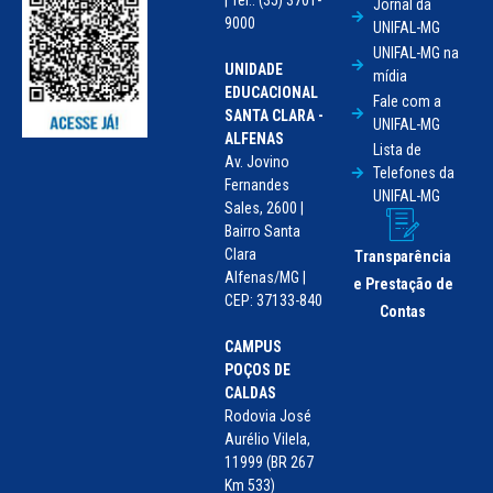
Jornal da
9000
UNIFAL-MG
UNIFAL-MG na
UNIDADE
mídia
EDUCACIONAL
Fale com a
SANTA CLARA -
UNIFAL-MG
ALFENAS
Lista de
Av. Jovino
Telefones da
Fernandes
UNIFAL-MG
Sales, 2600 |
Bairro Santa
Clara
Transparência
Alfenas/MG |
e Prestação de
CEP: 37133-840
Contas
CAMPUS
POÇOS DE
CALDAS
Rodovia José
Aurélio Vilela,
11999 (BR 267
Km 533)