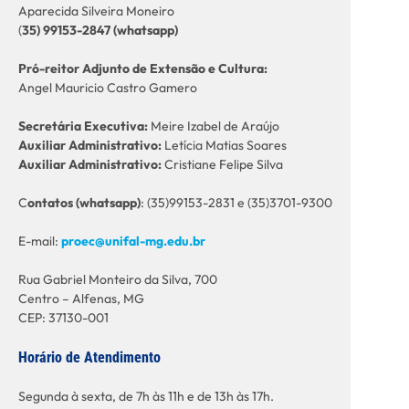
Aparecida Silveira Moneiro
(
35) 99153-2847 (whatsapp)
Pró-reitor Adjunto de Extensão e Cultura:
Angel Mauricio Castro Gamero
Secretária Executiva:
Meire Izabel de Araújo
Auxiliar Administrativo:
Letícia Matias Soares
Auxiliar Administrativo:
Cristiane Felipe Silva
C
ontatos (whatsapp)
: (35)99153-2831 e (35)3701-9300
E-mail:
proec@unifal-mg.edu.br
Rua Gabriel Monteiro da Silva, 700
Centro – Alfenas, MG
CEP: 37130-001
Horário de Atendimento
Segunda à sexta, de 7h às 11h e de 13h às 17h.