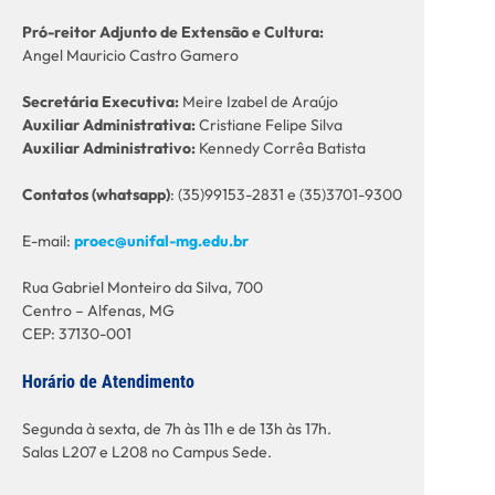
Pró-reitor Adjunto de Extensão e Cultura:
Angel Mauricio Castro Gamero
Secretária Executiva:
Meire Izabel de Araújo
Auxiliar Administrativa:
Cristiane Felipe Silva
Auxiliar Administrativo:
Kennedy Corrêa Batista
C
ontatos (whatsapp)
: (35)99153-2831 e (35)3701-9300
E-mail:
proec@unifal-mg.edu.br
Rua Gabriel Monteiro da Silva, 700
Centro – Alfenas, MG
CEP: 37130-001
Horário de Atendimento
Segunda à sexta, de 7h às 11h e de 13h às 17h.
Salas L207 e L208 no Campus Sede.