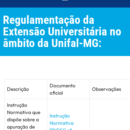
Regulamentação da
Extensão Universitária no
âmbito da Unifal-MG:
Documento
Descrição
Observações
oficial
Instrução
Normativa que
Instrução
dispõe sobre a
Normativa
apuração de