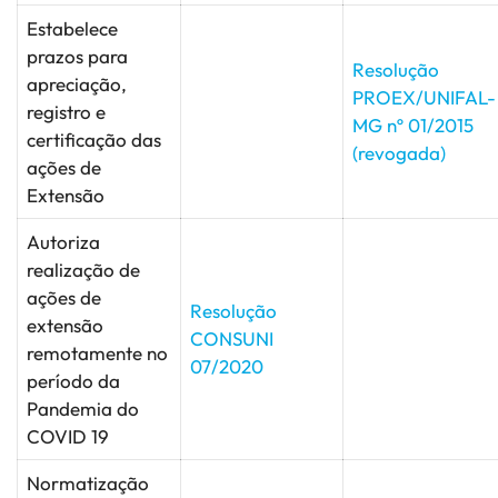
Estabelece
prazos para
Resolução
apreciação,
PROEX/UNIFAL-
registro e
MG nº 01/2015
certificação das
(revogada)
ações de
Extensão
Autoriza
realização de
ações de
Resolução
extensão
CONSUNI
remotamente no
07/2020
período da
Pandemia do
COVID 19
Normatização