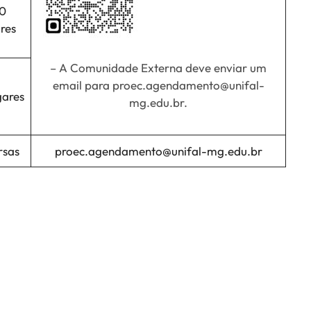
0
res
– A Comunidade Externa deve enviar um
email para proec.agendamento@unifal-
gares
mg.edu.br.
rsas
proec.agendamento@unifal-mg.edu.br