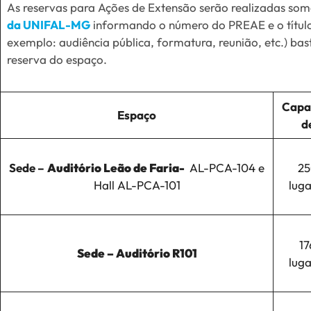
As reservas para Ações de Extensão serão realizadas som
da UNIFAL-MG
informando o número do PREAE e o título
exemplo: audiência pública, formatura, reunião, etc.) ba
reserva do espaço.
Capa
Espaço
d
Sede –
Auditório Leão de Faria-
AL-PCA-104 e
25
Hall AL-PCA-101
luga
17
Sede –
Auditório R
101
luga