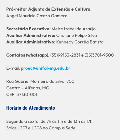
Pró-reitor Adjunto de Extensão e Cultura:
Angel Mauricio Castro Gamero
Secretária Executiva:
Meire Izabel de Araújo
Auxiliar Administrativa:
Cristiane Felipe Silva
Auxiliar Administrativo:
Kennedy Corrêa Batista
C
ontatos (whatsapp)
: (35)99153-2831 e (35)3701-9300
E-mail:
proec@unifal-mg.edu.br
Rua Gabriel Monteiro da Silva, 700
Centro – Alfenas, MG
CEP: 37130-001
Horário de Atendimento
Segunda à sexta, de 7h às 11h e de 13h às 17h.
Salas L207 e L208 no Campus Sede.