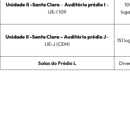
Unidade II -Santa Clara
–
Auditório prédio I
–
10
UE-I 109
luga
Unidade II -Santa Clara – Auditório prédio J
–
151 lu
UE-J (CEM)
Salas do Prédio L
Dive