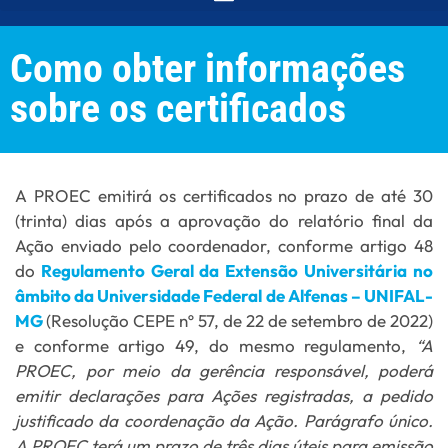
Como obter informações
sobre os certificados
A PROEC emitirá os certificados no prazo de até 30
(trinta) dias após a aprovação do relatório final da
Ação enviado pelo coordenador, conforme artigo 48
do
Regulamento Geral da Extensão Universitária no
âmbito da Universidade Federal de Alfenas – UNIFAL-
MG
(Resolução CEPE nº 57, de 22 de setembro de 2022)
e conforme artigo 49, do mesmo regulamento,
“A
PROEC, por meio da gerência responsável, poderá
emitir declarações para Ações registradas, a pedido
justificado da coordenação da Ação. Parágrafo único.
A PROEC terá um prazo de três dias úteis para emissão