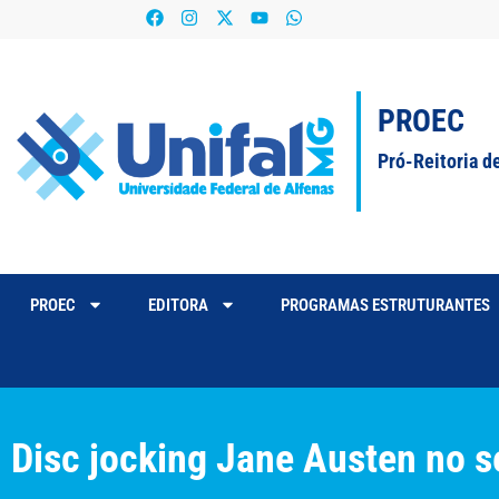
PROEC
Pró-Reitoria d
PROEC
EDITORA
PROGRAMAS ESTRUTURANTES
Disc jocking Jane Austen no s