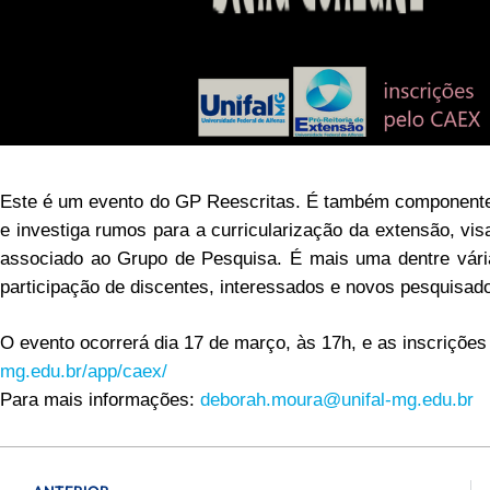
Este é um evento do GP Reescritas. É também componente d
e investiga rumos para a curricularização da extensão, vi
associado ao Grupo de Pesquisa. É mais uma dentre vária
participação de discentes, interessados e novos pesquisa
O evento ocorrerá dia 17 de março, às 17h, e as inscriçõe
mg.edu.br/app/caex/
Para mais informações:
deborah.moura@
unifal-mg.edu.br