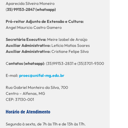
Aparecida Silveira Moneiro
(
35) 99153-2847 (whatsapp)
Pró-reitor Adjunto de Extensão e Cultura:
Angel Mauricio Castro Gamero
Secretária Executiva:
Meire Izabel de Araújo
Auxiliar Administrativo:
Letícia Matias Soares
Auxiliar Administrativo:
Cristiane Felipe Silva
C
ontatos (whatsapp)
: (35)99153-2831 e (35)3701-9300
E-mail:
proec@unifal-mg.edu.br
Rua Gabriel Monteiro da Silva, 700
Centro – Alfenas, MG
CEP: 37130-001
Horário de Atendimento
Segunda à sexta, de 7h às 11h e de 13h às 17h.