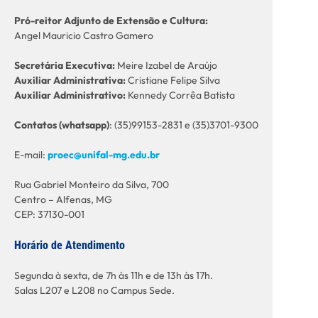
Pró-reitor Adjunto de Extensão e Cultura:
Angel Mauricio Castro Gamero
Secretária Executiva:
Meire Izabel de Araújo
Auxiliar Administrativa:
Cristiane Felipe Silva
Auxiliar Administrativo:
Kennedy Corrêa Batista
C
ontatos (whatsapp)
: (35)99153-2831 e (35)3701-9300
E-mail:
proec@unifal-mg.edu.br
Rua Gabriel Monteiro da Silva, 700
Centro – Alfenas, MG
CEP: 37130-001
Horário de Atendimento
Segunda à sexta, de 7h às 11h e de 13h às 17h.
Salas L207 e L208 no Campus Sede.