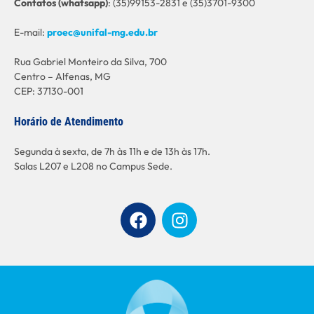
C
ontatos (whatsapp)
: (35)99153-2831 e (35)3701-9300
E-mail:
proec@unifal-mg.edu.br
Rua Gabriel Monteiro da Silva, 700
Centro – Alfenas, MG
CEP: 37130-001
Horário de Atendimento
Segunda à sexta, de 7h às 11h e de 13h às 17h.
Salas L207 e L208 no Campus Sede.