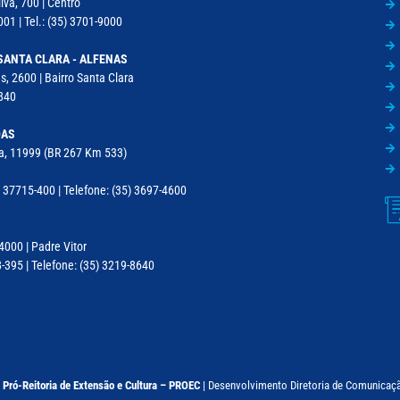
lva, 700 | Centro
01 | Tel.: (35) 3701-9000
SANTA CLARA - ALFENAS
, 2600 | Bairro Santa Clara
840
DAS
la, 11999 (BR 267 Km 533)
37715-400 | Telefone: (35) 3697-4600
 4000 | Padre Vitor
395 | Telefone: (35) 3219-8640
–
Pró-Reitoria de Extensão e Cultura – PROEC
|
Desenvolvimento Diretoria de Comunicaç