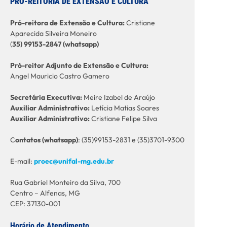
PRÓ-REITORIA DE EXTENSÃO E CULTURA
Pró-reitora de Extensão e Cultura:
Cristiane
Aparecida Silveira Moneiro
(
35) 99153-2847 (whatsapp)
Pró-reitor Adjunto de Extensão e Cultura:
Angel Mauricio Castro Gamero
Secretária Executiva:
Meire Izabel de Araújo
Auxiliar Administrativo:
Letícia Matias Soares
Auxiliar Administrativo:
Cristiane Felipe Silva
C
ontatos (whatsapp)
: (35)99153-2831 e (35)3701-9300
E-mail:
proec@unifal-mg.edu.br
Rua Gabriel Monteiro da Silva, 700
Centro – Alfenas, MG
CEP: 37130-001
Horário de Atendimento