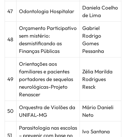
Daniela Coelho
47
Odontologia Hospitalar
de Lima
Orçamento Participativo
Gabriel
sem mistério:
Rodrigo
48
desmistificando as
Gomes
Finanças Públicas
Pessanha
Orientações aos
familiares e pacientes
Zélia Marilda
49
portadores de sequelas
Rodrigues
neurológicas-Projeto
Resck
Renascer
Orquestra de Violões da
Mário Danieli
50
UNIFAL-MG
Neto
Parasitologia nas escolas
Ivo Santana
51
– prevenir com base no