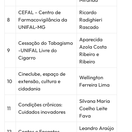
CEFAL – Centro de
Ricardo
8
Farmacovigilância da
Radighieri
UNIFAL-MG
Rascado
Aparecida
Cessação do Tabagismo
Azola Costa
9
-UNIFAL Livre do
Ribeiro e
Cigarro
Ribeiro
Cineclube, espaço de
Wellington
10
extensão, cultura e
Ferreira Lima
cidadania
Silvana Maria
Condições crônicas:
11
Coelho Leite
Cuidados inovadores
Fava
Leandro Araújo
12
Contos e Encantos