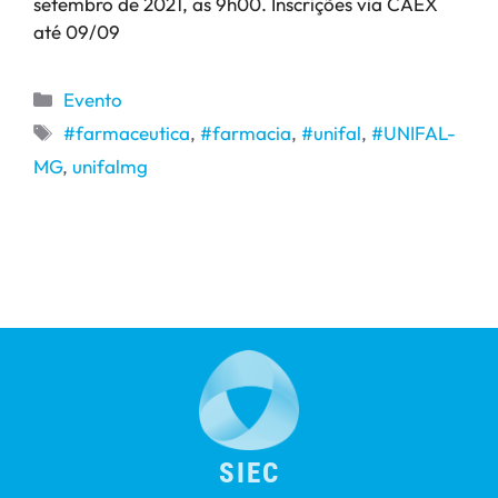
setembro de 2021, as 9h00. Inscrições via CAEX
até 09/09
Evento
#farmaceutica
,
#farmacia
,
#unifal
,
#UNIFAL-
MG
,
unifalmg
SIEC