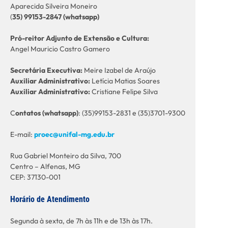
Aparecida Silveira Moneiro
(
35) 99153-2847 (whatsapp)
Pró-reitor Adjunto de Extensão e Cultura:
Angel Mauricio Castro Gamero
Secretária Executiva:
Meire Izabel de Araújo
Auxiliar Administrativo:
Letícia Matias Soares
Auxiliar Administrativo:
Cristiane Felipe Silva
C
ontatos (whatsapp)
: (35)99153-2831 e (35)3701-9300
E-mail:
proec@unifal-mg.edu.br
Rua Gabriel Monteiro da Silva, 700
Centro – Alfenas, MG
CEP: 37130-001
Horário de Atendimento
Segunda à sexta, de 7h às 11h e de 13h às 17h.