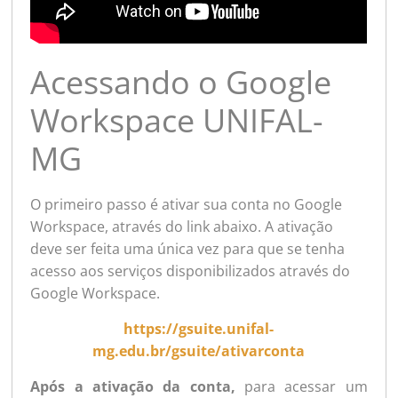
Acessando o Google
Workspace UNIFAL-
MG
O primeiro passo é ativar sua conta no Google
Workspace, através do link abaixo. A ativação
deve ser feita uma única vez para que se tenha
acesso aos serviços disponibilizados através do
Google Workspace.
https://gsuite.unifal-
mg.edu.br/gsuite/ativarconta
Após a ativação da conta,
para acessar um